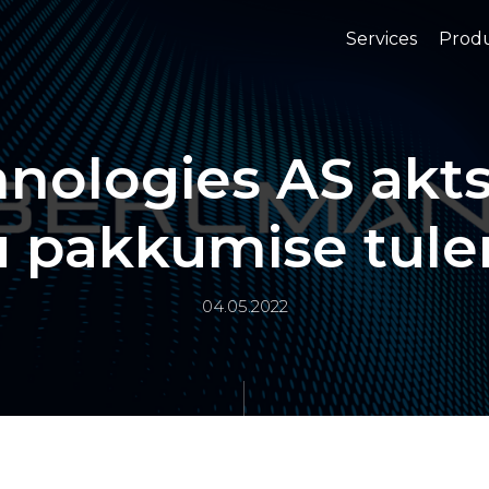
Services
Prod
ologies AS akts
ku pakkumise tul
04.05.2022