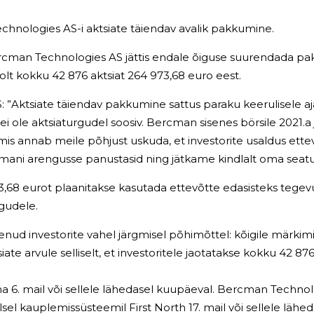
echnologies AS-i aktsiate täiendav avalik pakkumine.
 Bercman Technologies AS jättis endale õiguse suurendada paku
olt kokku 42 876 aktsiat 264 973,68 euro eest.
 ”
A
ktsiate täiendav pakkumine sattus paraku keerulisele aj
i ole aktsiaturgudel soosiv.
Bercman sisenes börsile 2021.a 
is annab meile põhjust uskuda, et investorite usaldus ette
mani arengusse panustasid ning jätkame kindlalt oma seatu
68 eurot plaanitakse kasutada ettevõtte edasisteks tegevu
urgudele.
ud investorite vahel järgmisel põhimõttel: kõigile märkimi
ate arvule selliselt, et investoritele jaotatakse kokku 42 876
6. mail või sellele lähedasel kuupäeval. Bercman Technolog
el kauplemissüsteemil First North 17. mail või sellele lähe