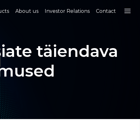
ucts
About us
Investor Relations
Contact
iate täiendava
emused