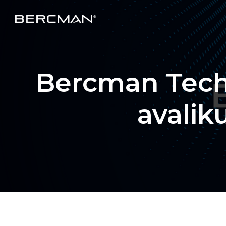
Bercman Techn
avali