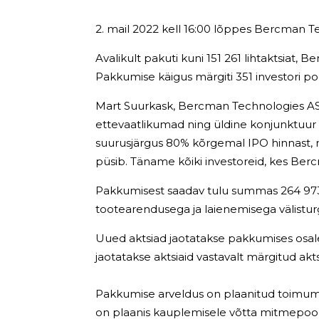
2. mail 2022 kell 16:00 lõppes Bercman T
Avalikult pakuti kuni 151 261 lihtaktsiat,
Pakkumise käigus märgiti 351 investori po
Mart Suurkask, Bercman Technologies AS:
ettevaatlikumad ning üldine konjunktuur e
suurusjärgus 80% kõrgemal IPO hinnast, m
püsib.
Täname kõiki investoreid, kes Berc
Pakkumisest saadav tulu summas 264 973,
tootearendusega ja laienemisega välist
Uued aktsiad jaotatakse pakkumises osalen
jaotatakse aktsiaid vastavalt märgitud aktsi
Pakkumise arveldus on plaanitud toimuma 
on plaanis kauplemisele võtta mitmepools