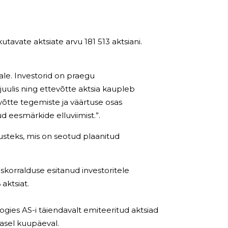
tavate aktsiate arvu 181 513 aktsiani.
ale.
Investorid on praegu
juulis ning ettevõtte aktsia kaupleb
võtte tegemiste ja väärtuse osas
d eesmärkide elluviimist.
”.
steks, mis on seotud plaanitud
skorralduse esitanud investoritele
 aktsiat.
ies AS-i täiendavalt emiteeritud aktsiad
dasel kuupäeval.