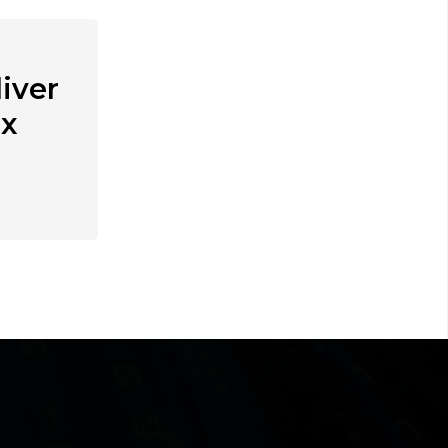
iver
ex