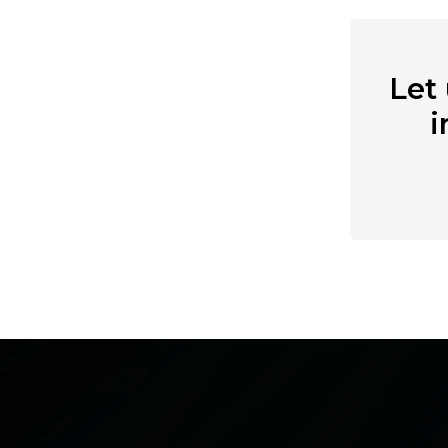
Let
i